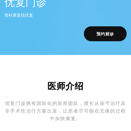
优复门诊
骨科康复找优复
预约就诊
医师介绍
优复⻔诊拥有国际化的医师团队，擅⻓从保守治疗及
⾮⼿术性治疗⽅案出发，让患者尽可能在⽆痛的过程
中加快康复。