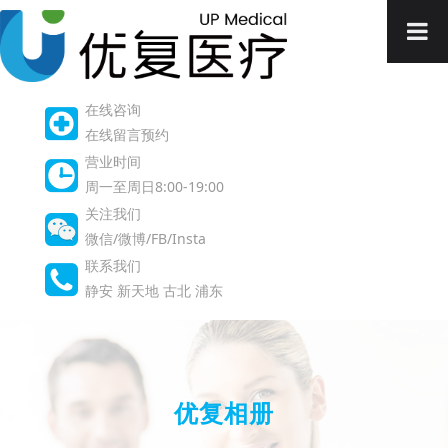
在线咨询
在线留言预约
营业时间
周一至周日8:00-19:00
关注我们
微信/微博/FB/Insta
联系我们
静安
新天地
古北
浦东
优复相册