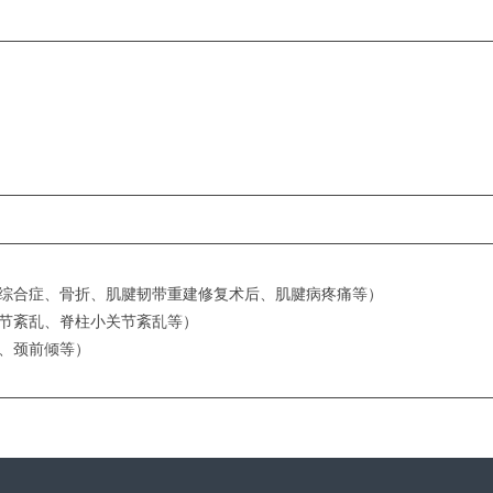
综合症、骨折、肌腱韧带重建修复术后、肌腱病疼痛等）
节紊乱、脊柱小关节紊乱等）
、颈前倾等）