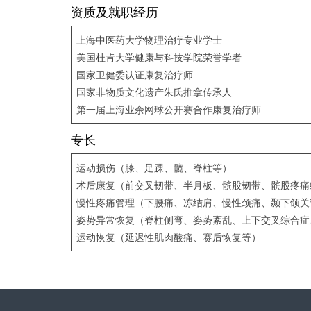
资质及就职经历
上海中医药大学物理治疗专业学士
美国杜肯大学健康与科技学院荣誉学者
国家卫健委认证康复治疗师
国家非物质文化遗产朱氏推拿传承人
第一届上海业余网球公开赛合作康复治疗师
专长
运动损伤（膝、足踝、髋、脊柱等）
术后康复（前交叉韧带、半月板、髌股韧带、髌股疼痛
慢性疼痛管理（下腰痛、冻结肩、慢性颈痛、颞下颌关
姿势异常恢复（脊柱侧弯、姿势紊乱、上下交叉综合症
运动恢复（延迟性肌肉酸痛、赛后恢复等）