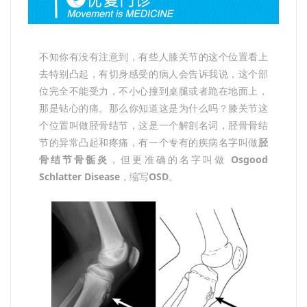
不知你有没有注意到，有些人膝关节的这个位置看上
去特别凸起，有切身感受的病人会告诉我说，这个部
位完全不能受力，不小心撞到桌腿或者跪在地面上，
那是钻心的痛。那么你知道这是为什么吗？膝关节这
个位置叫做胫骨结节，这是一个解剖名词，胫骨骨结
节的异常凸起和疼痛，有一个专有的疾病名字叫做
胫
骨结节骨骺炎
，但更准确的名字叫做
Osgood
Schlatter Disease
，缩写
OSD
。