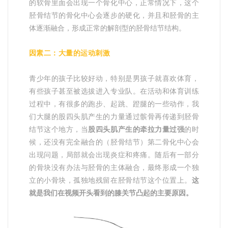
的软骨里面会出现一个骨化中心，正常情况下，这个
胫骨结节的骨化中心会逐步的硬化，并且和胫骨的主
体逐渐融合，形成正常的解剖型的胫骨结节结构。
因素二：大量的运动刺激
青少年的孩子比较好动，特别是男孩子就喜欢体育，
有些孩子甚至被选拔进入专业队。在活动和体育训练
过程中，有很多的跑步、起跳、蹬腿的一些动作，我
们大腿的股四头肌产生的力量通过髌骨再传递到胫骨
结节这个地方，当
股四头肌产生的牵拉力量过强
的时
候，还没有完全融合的（胫骨结节）第二骨化中心会
出现问题，局部就会出现炎症和疼痛。随后有一部分
的骨块没有办法与胫骨的主体融合，最终形成一个独
立的小骨块，孤独地残留在胫骨结节这个位置上。
这
就是我们在视频开头看到的膝关节凸起的主要原因。