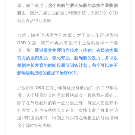
单，前面说过，
这个疾病与股四头肌的牵拉力量收缩
有关
，因此只要适当的减少弹跳训练，大部分的 OSD
就会逐步得到缓解。
当然，随着运动医学的发展，对于青少年运动员的
OSD
问题，我们不再只有强行中止运动这样一个选
项，我们
通过康复物理治疗技术（拉伸）去松动大腿
前方的股四头肌，强化臀肌、腘绳肌的发力，并可以
根据生长发育的时间段调节训练计划，完全可以在不
影响运动成绩的前提下治疗OSD。
那么如果
OSD
在青少年阶段没有被治好，到了成年以
后，这个胫骨结节的游离骨快就会一直保留在原处，
除了在外观看到的有一点凸起之外，有些人甚至都不
会察觉，但也有些病人会在某一次撞击后产身非常明
显和刺激的疼痛，特别是偶尔跪在地板上的时候撞到
这个部位特别疼痛。