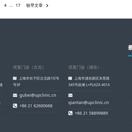
4
…
17
较早文章
优复门诊（古北）
优复门诊（浦东）
上海市长宁区古北路1078
上海市浦东新区东育路
楼
号3F
345号前滩 L+PLAZA 401A
gubei@upclinic.cn
n
qiantan@upclinic.cn
+86 21 62600668
+86 21 58899889