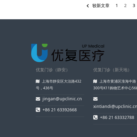
较新文章
1
2
3
优复门诊（静安）
优复门诊（新天地）
上海市静安区大沽路432
上海市黄浦区淮海中路
号，436号
300号K11购物艺术中心56
jingan@upclinic.cn
xintiandi@upclinic.c
+86 21 63392668
+86 21 63332788