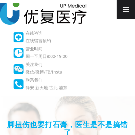
在线咨询
在线留言预约
营业时间
周一至周日8:00-19:00
关注我们
微信/微博/FB/Insta
联系我们
静安
新天地
古北
浦东
脚扭伤也要打石膏，医生是不是搞错
了