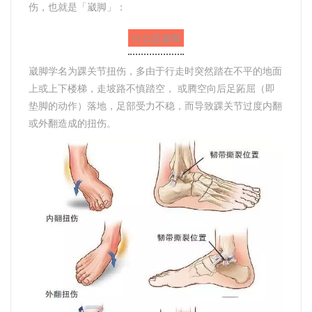
伤，也就是「崴脚」：
什么是崴脚
崴脚学名为踝关节扭伤，
多由于行走时突然踏在不平的地面
上或上下楼梯，走坡路不慎踏空， 或腾空向后足跖屈（即
垫脚的动作）落地，足部受力不稳，而导致踝关节过度内翻
或外翻造成的扭伤。