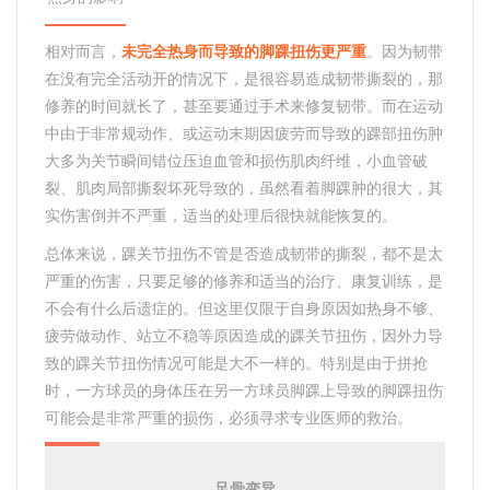
相对而言，
未完全热身而导致的脚踝扭伤更严重
。因为韧带
在没有完全活动开的情况下，是很容易造成韧带撕裂的，那
修养的时间就长了，甚至要通过手术来修复韧带。而在运动
中由于非常规动作、或运动末期因疲劳而导致的踝部扭伤肿
大多为关节瞬间错位压迫血管和损伤肌肉纤维，小血管破
裂、肌肉局部撕裂坏死导致的，虽然看着脚踝肿的很大，其
实伤害倒并不严重，适当的处理后很快就能恢复的。
总体来说，踝关节扭伤不管是否造成韧带的撕裂，都不是太
严重的伤害，只要足够的修养和适当的治疗、康复训练，是
不会有什么后遗症的。但这里仅限于自身原因如热身不够、
疲劳做动作、站立不稳等原因造成的踝关节扭伤，因外力导
致的踝关节扭伤情况可能是大不一样的。特别是由于拼抢
时，一方球员的身体压在另一方球员脚踝上导致的脚踝扭伤
可能会是非常严重的损伤，必须寻求专业医师的救治。
足骨变异