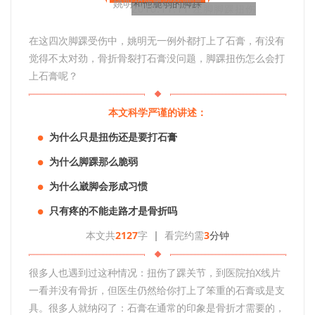
姚明和他脆弱的脚踝
2010.11.11 左脚脚踝扭伤
在这四次脚踝受伤中，姚明无一例外都打上了石膏，有没有
觉得不太对劲，骨折骨裂打石膏没问题，脚踝扭伤怎么会打
上石膏呢？
本文科学严谨的讲述：
为什么只是扭伤还是要打石膏
●
为什么脚踝那么脆弱
●
为什么崴脚会形成习惯
●
只有疼的不能走路才是骨折吗
●
本文共
2127
字
|
看完约需
3
分钟
很多人也遇到过这种情况：扭伤了踝关节，到医院拍X线片
一看并没有骨折，但医生仍然给你打上了笨重的石膏或是支
具。很多人就纳闷了：石膏在通常的印象是骨折才需要的，