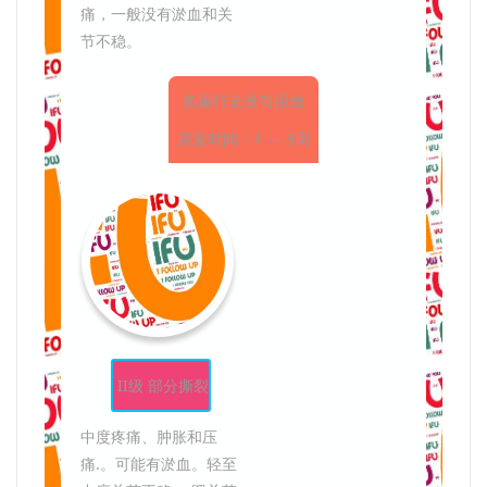
痛，一般没有淤血和关
节不稳。
负重行走没有困难
康复时间：1 — 3周
II级 部分撕裂
中度疼痛、肿胀和压
痛.。可能有淤血。轻至