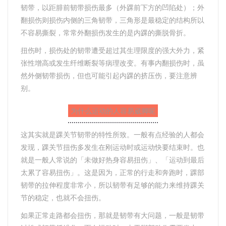
韧带，以距腓前韧带损伤最多（外踝前下方的凹陷处）；外
翻损伤则损伤内侧的三角韧带，三角形是最稳定的结构所以
不容易撕裂，常常外翻损伤发生的是内踝的撕脱骨折。
扭伤时，损伤处的韧带遭受超过其生理限度的强大外力，紧
张性增高或发生纤维断裂等病理改变。有事内翻损伤时，虽
然外侧韧带损伤，但也可能引起内踝的挤压伤，要注意辨
别。
为什么运动的人容易崴脚呢
这其实就是踝关节韧带的特性所致。一般有点经验的人都会
发现，踝关节扭伤多发生在刚运动时或运动快要结束时。也
就是一般人常说的「未做好热身容易扭伤」、「运动到最后
太累了容易扭伤」。这是因为，正常的行走和奔跑时，踝部
韧带的拉伸程度非常小，所以韧带有足够的能力来维持踝关
节的稳定，也就不会扭伤。
如果正常走路都会扭伤，那就是韧带有大问题，一般是韧带