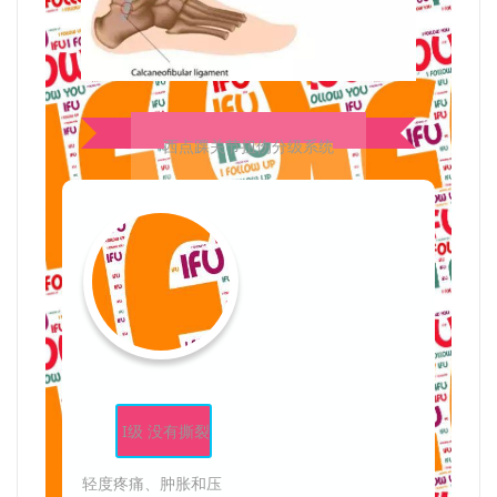
西点踝关节扭伤
分级系统
I级 没有撕裂
轻度疼痛、肿胀和压