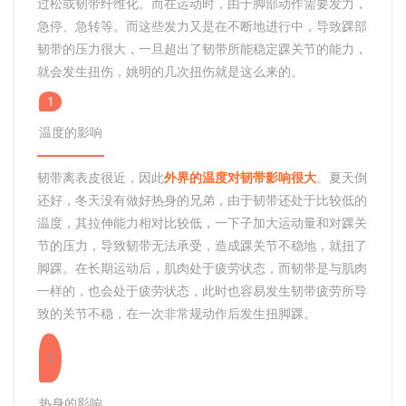
过松或韧带纤维化。而在运动时，由于脚部动作需要发力，
急停、急转等。而这些发力又是在不断地进行中，导致踝部
韧带的压力很大，一旦超出了韧带所能稳定踝关节的能力，
就会发生扭伤，姚明的几次扭伤就是这么来的。
1
温度的影响
韧带离表皮很近，因此
外界的温度对韧带影响很大
。夏天倒
还好，冬天没有做好热身的兄弟，由于韧带还处于比较低的
温度，其拉伸能力相对比较低，一下子加大运动量和对踝关
节的压力，导致韧带无法承受，造成踝关节不稳地，就扭了
脚踝。在长期运动后，肌肉处于疲劳状态，而韧带是与肌肉
一样的，也会处于疲劳状态，此时也容易发生韧带疲劳所导
致的关节不稳，在一次非常规动作后发生扭脚踝。
2
热身的影响