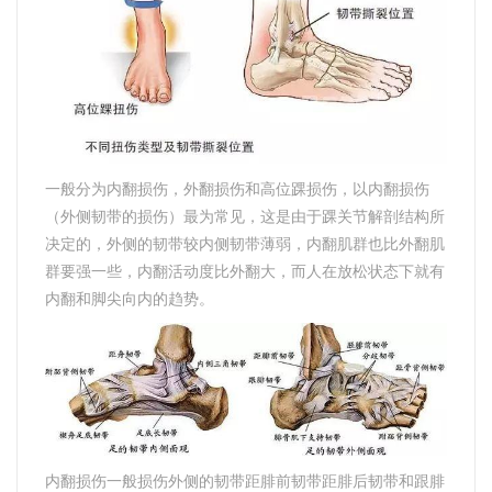
一般分为内翻损伤，外翻损伤和高位踝损伤，以内翻损伤
（外侧韧带的损伤）最为常见，这是由于踝关节解剖结构所
决定的，外侧的韧带较内侧韧带薄弱，内翻肌群也比外翻肌
群要强一些，内翻活动度比外翻大，而人在放松状态下就有
内翻和脚尖向内的趋势。
内翻损伤一般损伤外侧的韧带距腓前韧带距腓后韧带和跟腓