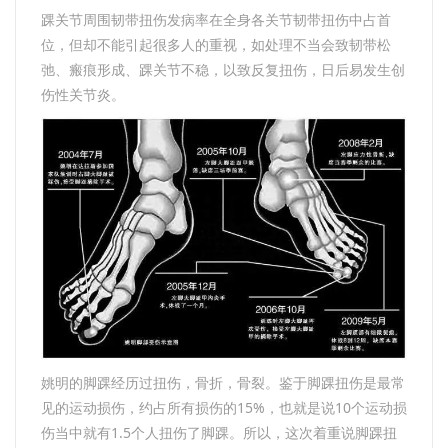
踝关节周围韧带扭伤发病率在全身各关节韧带扭伤中占首
位，但却不能引起很多人的重视，如处理不当会致韧带松
弛、瘢痕形成、踝关节不稳，以致反复扭伤，日后易发生创
伤性关节炎。
姚明的脚踝经历过扭伤，骨折，骨裂。鉴于脚踝扭伤是最常
见的运动损伤，约占所有损伤的15%，也就是说10个运动损
伤当中就有1.5个人扭伤了脚踝。所以，这次着重说脚踝扭