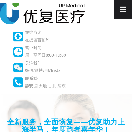
在线咨询
在线留言预约
营业时间
周一至周日8:00-19:00
关注我们
微信/微博/FB/Insta
联系我们
静安
新天地
古北
浦东
全新服务，全面恢复——优复助力上
海半马，年度跑者嘉年华！