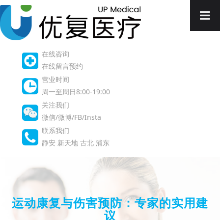
在线咨询
在线留言预约
营业时间
周一至周日8:00-19:00
关注我们
微信/微博/FB/Insta
联系我们
静安
新天地
古北
浦东
运动康复与伤害预防：专家的实用建
议