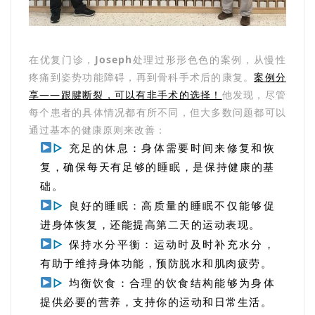
在优复门诊，
Joseph
处理过形形色色的案例，从慢性
疼痛到姿势功能障碍，再到骨科手术后的康复。
案例分
享——跟腱断裂，可以有非手术的选择！
他发现，尽管
每个患者的具体情况都有所不同，但大多数问题都可以
通过基本的健康原则来改善：
▷
充足的休息：身体需要时间来修复和恢
复，确保每天有足够的睡眠，是保持健康的基
础。
▷
良好的睡眠：高质量的睡眠不仅能够促
进身体恢复，还能提高第二天的运动表现。
▷
保持水分平衡：运动时及时补充水分，
有助于维持身体功能，预防脱水和肌肉疲劳。
▷
均衡饮食：合理的饮食结构能够为身体
提供必要的营养，支持你的运动和日常生活。