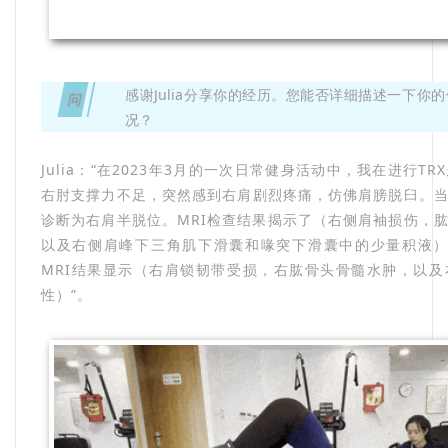
感谢Julia分享你的经历。您能否详细描述一下你
问
况？
Julia：“在2023年3月的一次日常健身活动中，我在进行T
右肘支撑力不足，突然感到右肩剧烈疼痛，仿佛肩膀脱臼。
诊断为右肩半脱位。MRI检查结果揭示了（右侧肩袖损伤，
以及右侧肩峰下三角肌下滑囊和喙突下滑囊中的少量积液）
MRI结果显示（右肩锁韧带受损，右肱骨头骨髓水肿，以
性）”。